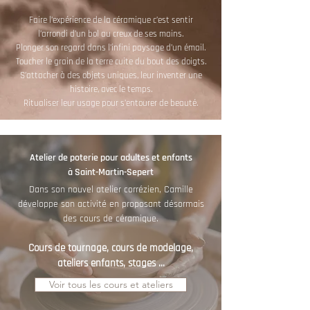
Faire l’expérience de la céramique c’est sentir
l’arrondi d’un bol au creux de ses mains.
Plonger son regard dans l’infini paysage d’un émail.
Toucher le grain de la terre cuite du bout des doigts.
S’attacher à des objets uniques, leur inventer une
histoire, avec le temps.
Ritualiser leur usage pour s’entourer de beauté.
Atelier de poterie pour adultes et enfants
à Saint-Martin-Sepert
Dans son nouvel atelier corrézien, Camille
développe son activité en proposant désormais
des cours de céramique.
Cours de tournage, cours de modelage,
ateliers enfants, stages ...
Voir tous les cours et ateliers